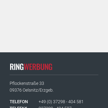
RING
WERBUNG
Pflockenstraße 33
09376 Oelsnitz/Erzgeb.
TELEFON
+49 (0) 37298 - 404 581