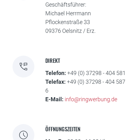
Geschäftsführer:
Michael Herrmann
Pflockenstraße 33
09376 Oelsnitz / Erz.
DIREKT
perm_phone_msg
Telefon:
+49 (0) 37298 - 404 581
Telefax:
+49 (0) 37298 - 404 587
6
E-Mail:
info@ringwerbung.de
ÖFFNUNGSZEITEN
schedule